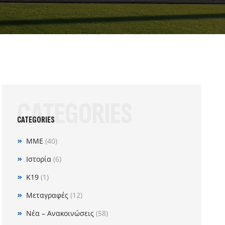
CATEGORIES
CATEGORIES
MME
(40)
Ιστορία
(6)
Κ19
(1)
Μεταγραφές
(12)
Νέα – Ανακοινώσεις
(58)