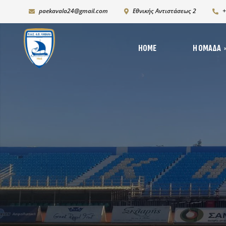
paekavala24@gmail.com
Εθνικής Αντιστάσεως 2
+
HOME
Η ΟΜΆΔΑ
Νέ
Ιστορία
Δι
Ρόστερ 2025-2026
Ph
K19
Χορηγικό πλάνο – Χορ
Πρόγραμμα Ανάπτυξη
Υποδομών