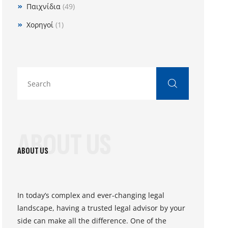
Παιχνίδια
(49)
Χορηγοί
(1)
ABOUT US
ABOUT US
In today’s complex and ever-changing legal
landscape, having a trusted legal advisor by your
side can make all the difference. One of the