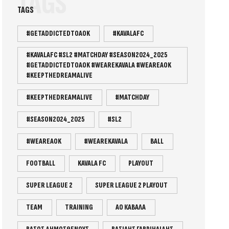
TAGS
TAGS
#GETADDICTEDTOAOK
#KAVALAFC
#KAVALAFC #SL2 #MATCHDAY #SEASON2024_2025
#GETADDICTEDTOAOK #WEAREKAVALA #WEAREAOK
#KEEPTHEDREAMALIVE
#KEEPTHEDREAMALIVE
#MATCHDAY
#SEASON2024_2025
#SL2
#WEAREAOK
#WEAREKAVALA
BALL
FOOTBALL
KAVALA FC
PLAYOUT
SUPER LEAGUE 2
SUPER LEAGUE 2 PLAYOUT
TEAM
TRAINING
ΑΟ ΚΑΒΑΛΑ