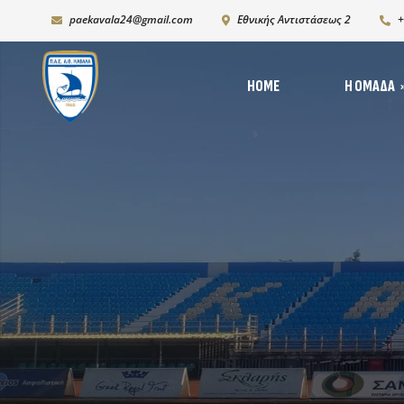
paekavala24@gmail.com
Εθνικής Αντιστάσεως 2
+
HOME
Η ΟΜΆΔΑ
Νέ
Ιστορία
Δι
Ρόστερ 2025-2026
Ph
K19
Χορηγικό πλάνο – Χορ
Πρόγραμμα Ανάπτυξη
Υποδομών