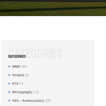
CATEGORIES
CATEGORIES
MME
(40)
Ιστορία
(6)
Κ19
(1)
Μεταγραφές
(12)
Νέα – Ανακοινώσεις
(58)