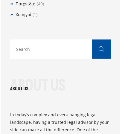
Παιχνίδια
(49)
Χορηγοί
(1)
ABOUT US
ABOUT US
In today’s complex and ever-changing legal
landscape, having a trusted legal advisor by your
side can make all the difference. One of the