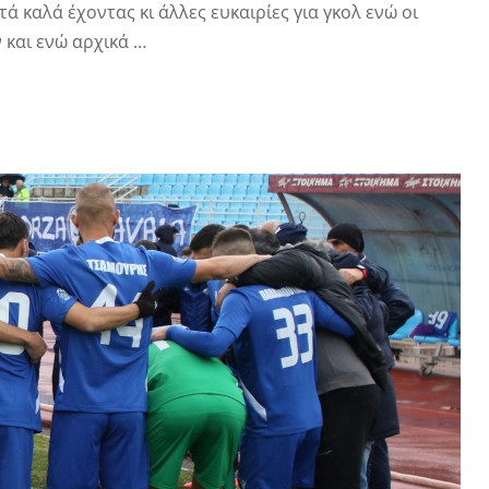
 καλά έχοντας κι άλλες ευκαιρίες για γκολ ενώ οι
 και ενώ αρχικά …