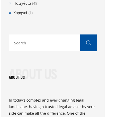
Παιχνίδια
(49)
Χορηγοί
(1)
ABOUT US
ABOUT US
In today’s complex and ever-changing legal
landscape, having a trusted legal advisor by your
side can make all the difference. One of the