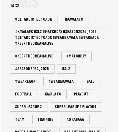
TAGS
TAGS
#GETADDICTEDTOAOK
#KAVALAFC
#KAVALAFC #SL2 #MATCHDAY #SEASON2024_2025
#GETADDICTEDTOAOK #WEAREKAVALA #WEAREAOK
#KEEPTHEDREAMALIVE
#KEEPTHEDREAMALIVE
#MATCHDAY
#SEASON2024_2025
#SL2
#WEAREAOK
#WEAREKAVALA
BALL
FOOTBALL
KAVALA FC
PLAYOUT
SUPER LEAGUE 2
SUPER LEAGUE 2 PLAYOUT
TEAM
TRAINING
ΑΟ ΚΑΒΑΛΑ