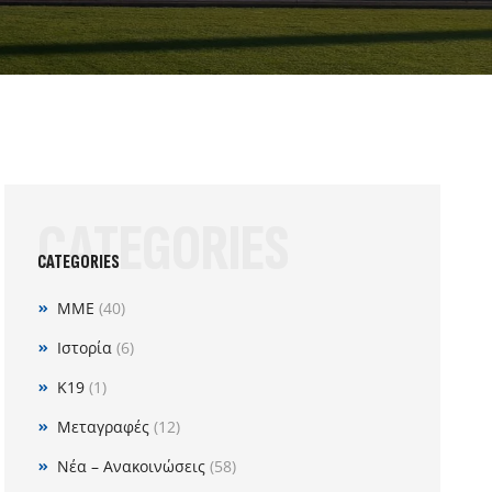
CATEGORIES
CATEGORIES
MME
(40)
Ιστορία
(6)
Κ19
(1)
Μεταγραφές
(12)
Νέα – Ανακοινώσεις
(58)