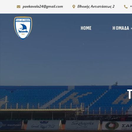
paekavala24@gmail.com
Εθνικής Αντιστάσεως 2
+
HOME
Η ΟΜΆΔΑ
Νέ
Ιστορία
Δι
Ρόστερ 2025-2026
Ph
K19
T
Χορηγικό πλάνο – Χορ
Πρόγραμμα Ανάπτυξη
Υποδομών