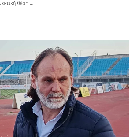
νεκτική θέση …