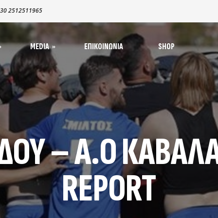
30 2512511965
MEDIA
ΕΠΙΚΟΙΝΩΝΊΑ
SHOP
α – Ανακοινώσεις
απιστεύσεις MME
oto Galleries
1965-1970
ΔΟΥ – Α.Ο ΚΑΒΑΛΑ
1970-1980​
ηγοί
1980-1990
ς
REPORT
1990-2000
2000-2008