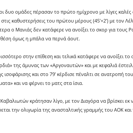
 οι δυο ομάδες πέρασαν το πρώτο ημίχρονο με λίγες καλές 
 στις καθυστερήσεις του πρώτου μέρους (45’+2’) με τον Λέ
ερα ο Μανιάς δεν κατάφερε να ανοίξει το σκορ για τους Ρο
 θέση όμως η μπάλα να περνά άουτ.
σσότερο στην επίθεση και τελικά κατάφερε να ανοίξει το 
ρδιά» της άμυνας των «Αργοναυτών» και με κεφαλιά έστειλ
ης ισοφάρισης και στο 79’ κέρδισε πέναλτι σε ανατροπή το
ατα» και να φέρνει το ματς στα ίσια.
Καβαλιωτών κράτησαν λίγο, με τον Διαγόρα να βρίσκει εκ
εται την ολιγωρία της ανασταλτικής γραμμής του ΑΟΚ και 