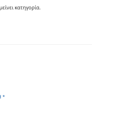
είνει κατηγορία.
d *