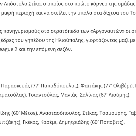
ον Απόστολο Στίκα, ο οποίος στο πρώτο κόρνερ της ομάδας 
κρή περιοχή και να στείλει την μπάλα στα δίχτυα του Τσιλ
ς πανηγυρισμούς στο στρατόπεδο των «Αργοναυτών» οι οποί
ξέδρες του γηπέδου της Ηλιούπολης, γιορτάζοντας μαζί μ
ague 2 και την επόμενη σεζόν.
, Παρασκευάς (77′ Παπαδόπουλος), Φαϊτάκης (77′ Ολιβέρι),
ματούλας), Τσιαντούλας, Μανιάς, Σαλίνας (67′ Λιούμης).
δης (60′ Μέτσε), Αναστασόπουλος, Στίκας, Τσαμούρης, Γαβρ
μιτζάκης), Γκέκας, Κασέμι, Δημητριάδης (60′ Πόποβιτς).