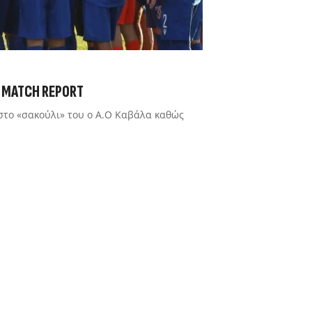
 | MATCH REPORT
στο «σακούλι» του ο Α.Ο Καβάλα καθώς