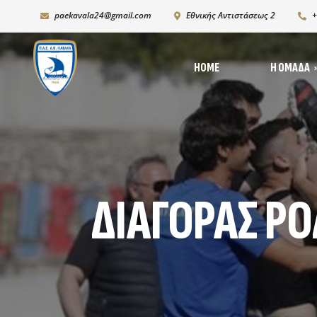
paekavala24@gmail.com
Εθνικής Αντιστάσεως 2
+
HOME
Η ΟΜΆΔΑ
Νέ
Ιστορία
Δι
Ρόστερ 2025-2026
Ph
K19
ΔΙΑΓΟΡΑΣ ΡΟ
Χορηγικό πλάνο – Χορ
Πρόγραμμα Ανάπτυξη
Υποδομών