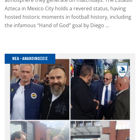
atmosphere they generate on matchdays. The Estadio
Azteca in Mexico City holds a revered status, having
hosted historic moments in football history, including
the infamous “Hand of God” goal by Diego …
ΝΈΑ - ΑΝΑΚΟΙΝΏΣΕΙΣ