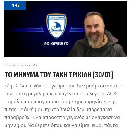
MME
30 Ιανουαρίου 2025
ΤΟ ΜΉΝΥΜΑ ΤΟΥ ΤΆΚΗ ΤΡΙΚΊΔΗ (30/01)
«Ζητώ ένα μεγάλο συγνώμη που δεν μπόρεσα να είμαι
κοντά στη μεγάλη μας οικογένεια που λέγεται ΑΟΚ.
Παρόλο που προγραμματίσαμε ημερομηνία κοπής
πίτας με δική μου πρωτοβουλία δεν μπόρεσα να
παραβρεθώ. Ένα απρόοπτο γεγονός με ανάγκασε να
μην είμαι. Να ξέρετε όπου και να είμαι, είμαι πάντα