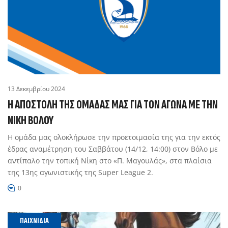
13 Δεκεμβρίου 2024
Η ΑΠΟΣΤΟΛΉ ΤΗΣ ΟΜΆΔΑΣ ΜΑΣ ΓΙΑ ΤΟΝ ΑΓΏΝΑ ΜΕ ΤΗΝ
ΝΊΚΗ ΒΌΛΟΥ
Η ομάδα μας ολοκλήρωσε την προετοιμασία της για την εκτός
έδρας αναμέτρηση του Σαββάτου (14/12, 14:00) στον Βόλο με
αντίπαλο την τοπική Νίκη στο «Π. Μαγουλάς», στα πλαίσια
της 13ης αγωνιστικής της Super League 2.
0
ΠΑΙΧΝΊΔΙΑ