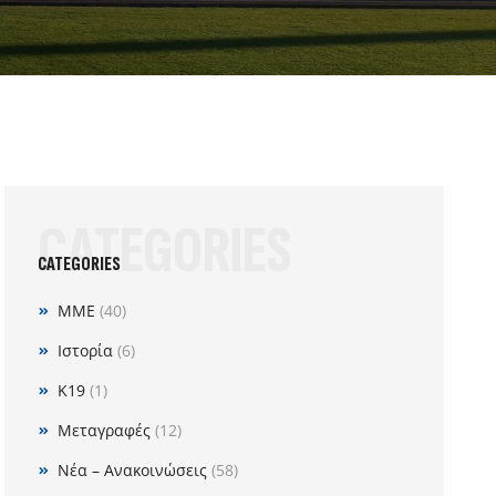
CATEGORIES
CATEGORIES
MME
(40)
Ιστορία
(6)
Κ19
(1)
Μεταγραφές
(12)
Νέα – Ανακοινώσεις
(58)