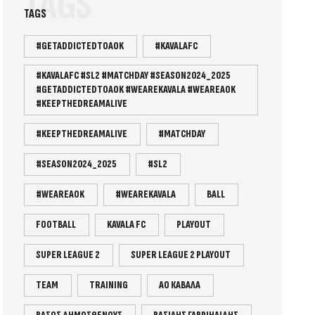
TAGS
TAGS
#GETADDICTEDTOAOK
#KAVALAFC
#KAVALAFC #SL2 #MATCHDAY #SEASON2024_2025
#GETADDICTEDTOAOK #WEAREKAVALA #WEAREAOK
#KEEPTHEDREAMALIVE
#KEEPTHEDREAMALIVE
#MATCHDAY
#SEASON2024_2025
#SL2
#WEAREAOK
#WEAREKAVALA
BALL
FOOTBALL
KAVALA FC
PLAYOUT
SUPER LEAGUE 2
SUPER LEAGUE 2 PLAYOUT
TEAM
TRAINING
ΑΟ ΚΑΒΑΛΑ