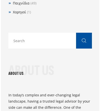
Παιχνίδια
(49)
Χορηγοί
(1)
ABOUT US
ABOUT US
In today’s complex and ever-changing legal
landscape, having a trusted legal advisor by your
side can make all the difference. One of the