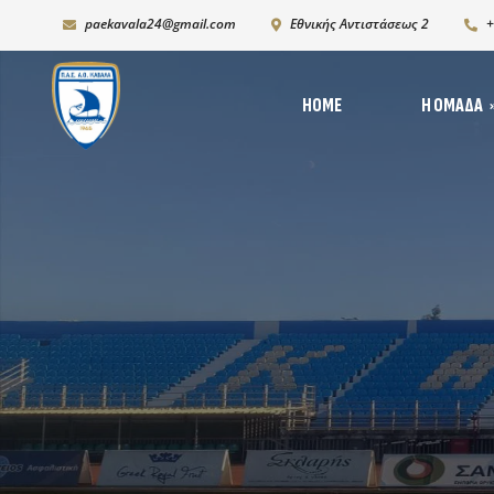
paekavala24@gmail.com
Εθνικής Αντιστάσεως 2
+
HOME
Η ΟΜΆΔΑ
Νέ
Ιστορία
Δι
Ρόστερ 2025-2026
Ph
K19
Χορηγικό πλάνο – Χορ
Πρόγραμμα Ανάπτυξη
Υποδομών