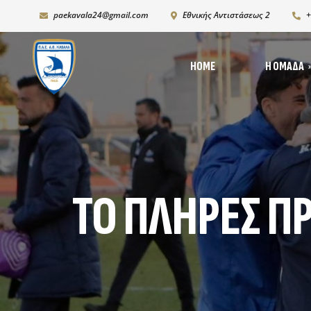
paekavala24@gmail.com
Εθνικής Αντιστάσεως 2
+
HOME
Η ΟΜΆΔΑ
Νέ
Ιστορία
Δι
Ρόστερ 2025-2026
Ph
K19
ΤΟ ΠΛΉΡΕΣ Π
Χορηγικό πλάνο – Χορ
Πρόγραμμα Ανάπτυξη
Υποδομών