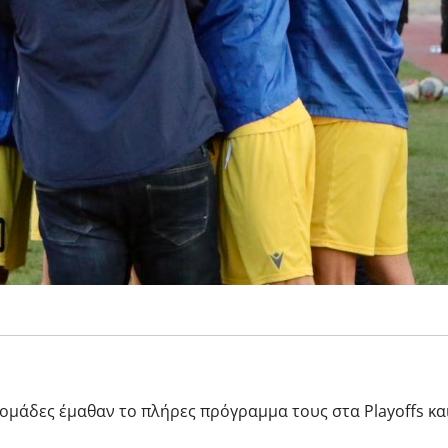
ομάδες έμαθαν το πλήρες πρόγραμμα τους στα Playoffs κα