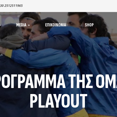
30 2512511965
MEDIA
ΕΠΙΚΟΙΝΩΝΊΑ
SHOP
α – Ανακοινώσεις
απιστεύσεις MME
oto Galleries
1965-1970
ΡΌΓΡΑΜΜΑ ΤΗΣ ΟΜ
1970-1980​
ηγοί
1980-1990
ς
PLAYOUT
1990-2000
2000-2008