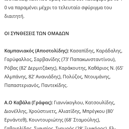
0 να παραμένει μέχρι το τελευταίο σφύριγμα του
διαιτητή.
ΟΙ ΣΥΝΘΕΣΕΙΣ ΤΩΝ ΟΜΑΔΩΝ
Καμπανιακός (Αποστολίδης):
Κασαπίδης, Καράδαλης,
Γαρύφαλλος, Σαρβανίδης (73’ Παπακωνσταντίνου),
Ρόβας (82’ Δερμιτζάκης), Καράκουτης, Καθάριος Ν. (65’
Αλμπάνης, 82’ Ανανιάδης), Πολύζος, Ντουμάνης,
Παπαστεριανός, Παντεκίδης.
Α.Ο Καβάλα (Γράφας):
Γιαννίκογλου, Κατσουλίδης,
Διονέλλης, Χρούστινετς, Αλιατίδης, Μπρέγκου (80′
Ερνάντεθ), Κουντουριώτης (68′ Σταμούλης),
Γαβριηλίδης, Σιφναίος, Σγουρός (28′ Ξυγκόρος), Ελ-