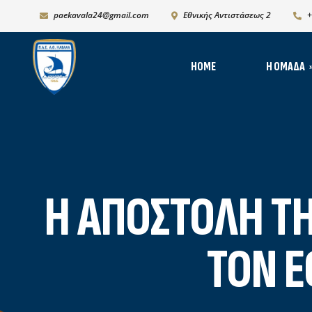
paekavala24@gmail.com
Εθνικής Αντιστάσεως 2
+
HOME
Η ΟΜΆΔΑ
Νέ
Ιστορία
Δι
Ρόστερ 2025-2026
Ph
K19
Η ΑΠΟΣΤΟΛΉ ΤΗ
Χορηγικό πλάνο – Χορ
Πρόγραμμα Ανάπτυξη
ΤΟΝ Ε
Υποδομών