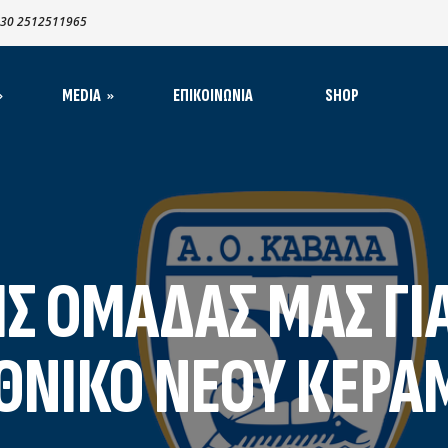
30 2512511965
MEDIA
ΕΠΙΚΟΙΝΩΝΊΑ
SHOP
α – Ανακοινώσεις
απιστεύσεις MME
oto Galleries
1965-1970
Σ ΟΜΆΔΑΣ ΜΑΣ ΓΙ
1970-1980​
ηγοί
1980-1990
ς
ΘΝΙΚΌ ΝΈΟΥ ΚΕΡΑ
1990-2000
2000-2008