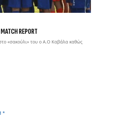
 | MATCH REPORT
στο «σακούλι» του ο Α.Ο Καβάλα καθώς
d *