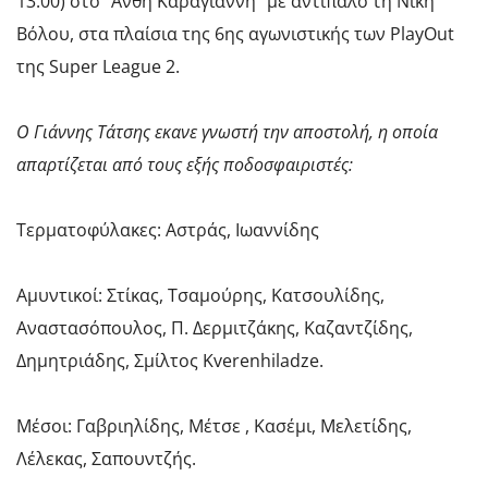
13:00) στο “Ανθή Καραγιάννη” με αντίπαλο τη Νίκη
Βόλου, στα πλαίσια της 6ης αγωνιστικής των PlayOut
της Super League 2.
Ο Γιάννης Τάτσης εκανε γνωστή την αποστολή, η οποία
απαρτίζεται από τους εξής ποδοσφαιριστές:
Τερματοφύλακες: Αστράς, Ιωαννίδης
Αμυντικοί: Στίκας, Τσαμούρης, Κατσουλίδης,
Αναστασόπουλος, Π. Δερμιτζάκης, Καζαντζίδης,
Δημητριάδης, Σμίλτος Kverenhiladze.
Μέσοι: Γαβριηλίδης, Μέτσε , Κασέμι, Μελετίδης,
Λέλεκας, Σαπουντζής.