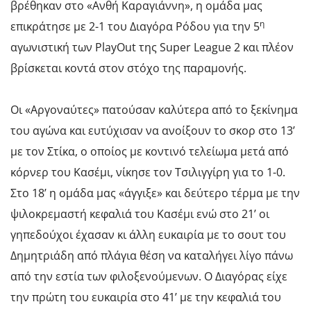
βρέθηκαν στο «Ανθή Καραγιάννη», η ομάδα μας
η
επικράτησε με 2-1 του Διαγόρα Ρόδου για την 5
αγωνιστική των PlayOut της Super League 2 και πλέον
βρίσκεται κοντά στον στόχο της παραμονής.
Οι «Αργοναύτες» πατούσαν καλύτερα από το ξεκίνημα
του αγώνα και ευτύχισαν να ανοίξουν το σκορ στο 13’
με τον Στίκα, ο οποίος με κοντινό τελείωμα μετά από
κόρνερ του Κασέμι, νίκησε τον Τσιλιγγίρη για το 1-0.
Στο 18’ η ομάδα μας «άγγιξε» και δεύτερο τέρμα με την
ψιλοκρεμαστή κεφαλιά του Κασέμι ενώ στο 21’ οι
γηπεδούχοι έχασαν κι άλλη ευκαιρία με το σουτ του
Δημητριάδη από πλάγια θέση να καταλήγει λίγο πάνω
από την εστία των φιλοξενούμενων. Ο Διαγόρας είχε
την πρώτη του ευκαιρία στο 41’ με την κεφαλιά του