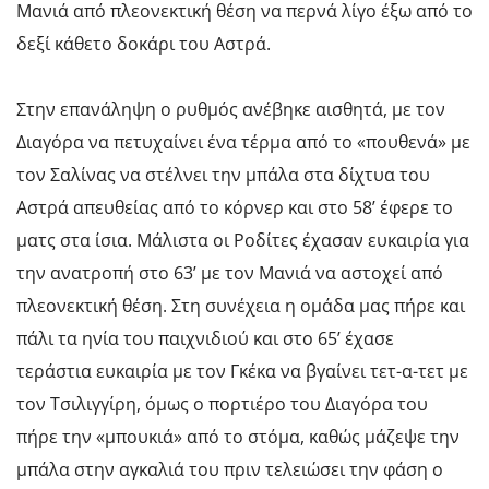
Μανιά από πλεονεκτική θέση να περνά λίγο έξω από το
δεξί κάθετο δοκάρι του Αστρά.
Στην επανάληψη ο ρυθμός ανέβηκε αισθητά, με τον
Διαγόρα να πετυχαίνει ένα τέρμα από το «πουθενά» με
τον Σαλίνας να στέλνει την μπάλα στα δίχτυα του
Αστρά απευθείας από το κόρνερ και στο 58’ έφερε το
ματς στα ίσια. Μάλιστα οι Ροδίτες έχασαν ευκαιρία για
την ανατροπή στο 63’ με τον Μανιά να αστοχεί από
πλεονεκτική θέση. Στη συνέχεια η ομάδα μας πήρε και
πάλι τα ηνία του παιχνιδιού και στο 65’ έχασε
τεράστια ευκαιρία με τον Γκέκα να βγαίνει τετ-α-τετ με
τον Τσιλιγγίρη, όμως ο πορτιέρο του Διαγόρα του
πήρε την «μπουκιά» από το στόμα, καθώς μάζεψε την
μπάλα στην αγκαλιά του πριν τελειώσει την φάση ο