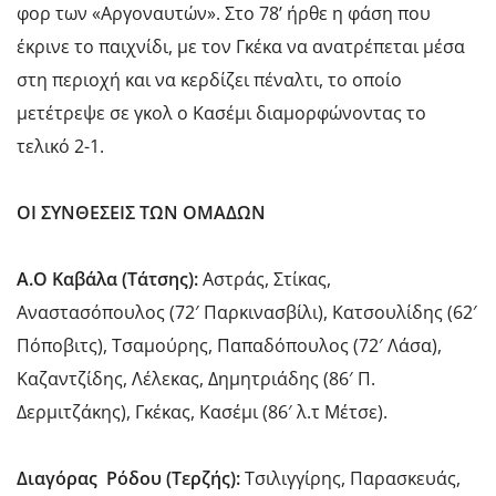
φορ των «Αργοναυτών». Στο 78’ ήρθε η φάση που
έκρινε το παιχνίδι, με τον Γκέκα να ανατρέπεται μέσα
στη περιοχή και να κερδίζει πέναλτι, το οποίο
μετέτρεψε σε γκολ ο Κασέμι διαμορφώνοντας το
τελικό 2-1.
ΟΙ ΣΥΝΘΕΣΕΙΣ ΤΩΝ ΟΜΑΔΩΝ
Α.Ο Καβάλα (Τάτσης):
Αστράς, Στίκας,
Αναστασόπουλος (72′ Παρκινασβίλι), Κατσουλίδης (62′
Πόποβιτς), Τσαμούρης, Παπαδόπουλος (72′ Λάσα),
Καζαντζίδης, Λέλεκας, Δημητριάδης (86′ Π.
Δερμιτζάκης), Γκέκας, Κασέμι (86′ λ.τ Μέτσε).
Διαγόρας Ρόδου (Τερζής):
Τσιλιγγίρης, Παρασκευάς,