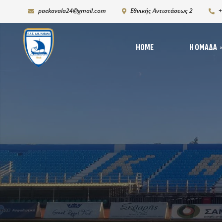
paekavala24@gmail.com
Εθνικής Αντιστάσεως 2
+
HOME
Η ΟΜΆΔΑ
Νέ
Ιστορία
Δι
Ρόστερ 2025-2026
Ph
K19
Χορηγικό πλάνο – Χορ
Πρόγραμμα Ανάπτυξη
Υποδομών