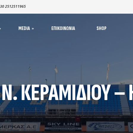
30 2512511965
MEDIA
ΕΠΙΚΟΙΝΩΝΊΑ
SHOP
α – Ανακοινώσεις
απιστεύσεις MME
oto Galleries
1965-1970
 Ν. ΚΕΡΑΜΙΔΙΟΥ –
1970-1980​
ηγοί
1980-1990
ς
1990-2000
2000-2008