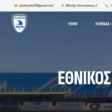
paekavala24@gmail.com
Εθνικής Αντιστάσεως 2
+
HOME
Η ΟΜΆΔΑ
Νέ
Ιστορία
Δι
Ρόστερ 2025-2026
Ph
K19
ΕΘΝΙΚΟΣ
Χορηγικό πλάνο – Χορ
Πρόγραμμα Ανάπτυξη
Υποδομών